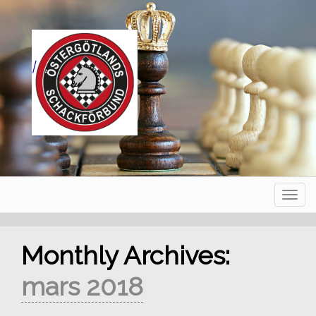
Skip
to
content
|
Navig
Monthly Archives:
mars 2018