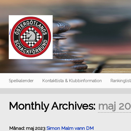
Skip
to
content
|
Spelkalender
Kontaktlista & Klubbinformation
Rankinglist
Monthly Archives:
maj 2
Månad:
maj 2023
Simon Malm vann DM