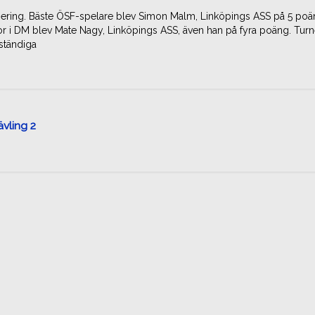
nering. Bäste ÖSF-spelare blev Simon Malm, Linköpings ASS på 5 po
ior i DM blev Mate Nagy, Linköpings ASS, även han på fyra poäng. Tur
ständiga
vling 2