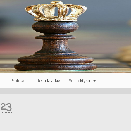
a
Protokoll
Resultatarkiv
Schackfyran
023