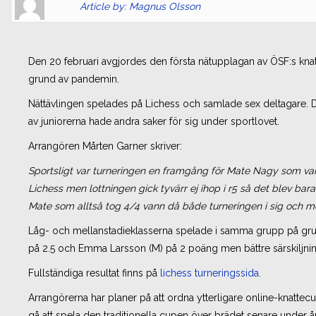
Article by: Magnus Olsson
Gravatar
link
is
to
shown
author
Den 20 februari avgjordes den första nätupplagan av ÖSF:s kn
here.
website
grund av pandemin.
Clickable
or
link
other
Nättävlingen spelades på Lichess och samlade sex deltagare. D
to
works.
av juniorerna hade andra saker för sig under sportlovet.
Author
magnus
Arrangören Mårten Garner skriver:
page.
Sportsligt var turneringen en framgång för Mate Nagy som v
Lichess men lottningen gick tyvärr ej ihop i r5 så det blev bara
Mate som alltså tog 4/4 vann då både turneringen i sig och m
Låg- och mellanstadieklasserna spelade i samma grupp på grun
på 2.5 och Emma Larsson (M) på 2 poäng men bättre särskiljnin
Fullständiga resultat finns på
lichess turneringssida
.
Arrangörerna har planer på att ordna ytterligare online-knat
gå att spela den traditionella cupen över brädet senare under år