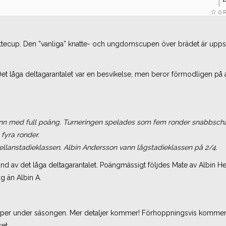
0 
attecup. Den ”vanliga” knatte- och ungdomscupen över brädet är upps
et låga deltagarantalet var en besvikelse, men beror förmodligen på
ann med full poäng. Turneringen spelades som fem ronder snabbsch
 fyra ronder.
ellanstadieklassen. Albin Andersson vann lågstadieklassen på 2/4.
d av det låga deltagarantalet. Poängmässigt följdes Mate av Albin H
g än Albin A.
tecuper under säsongen. Mer detaljer kommer! Förhoppningsvis komme
et.