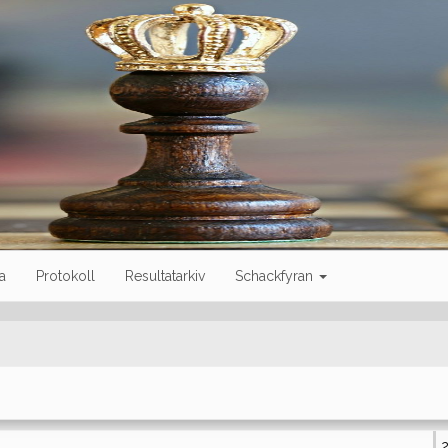
a
Protokoll
Resultatarkiv
Schackfyran