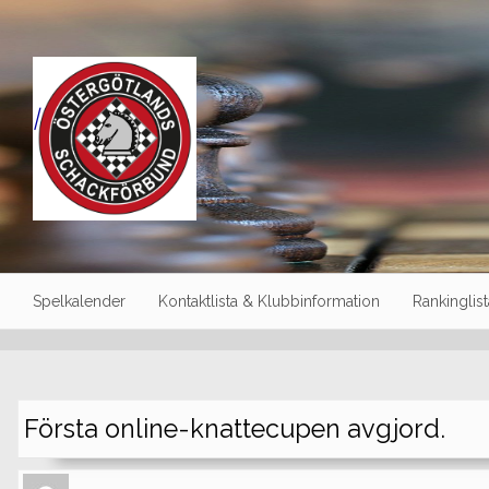
Skip
to
content
|
Spelkalender
Kontaktlista & Klubbinformation
Rankinglist
Första online-knattecupen avgjord.
Author
Authors